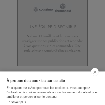
UNE ÉQUIPE DISPONIBLE
Solenn et Camille sont là pour vous
renseigner sur nos publications et répondre
à vos questions sur les commandes. Une
seule adresse : courrier@klincksieck.com.
À propos des cookies sur ce site
ACCUEIL
CGV
CONTACT
En cliquant sur « Accepter tous les cookies », vous acceptez
RECHERCHE THÉMATIQUE
l’utilisation de cookies essentiels au fonctionnement du site et pour
améliorer et personnaliser le contenu.
RIGHTS & PERMISSIONS
En savoir plus