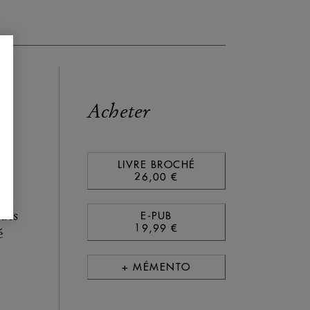
Acheter
LIVRE BROCHÉ
26,00 €
E-PUB
ques
19,99 €
é
+ MÉMENTO