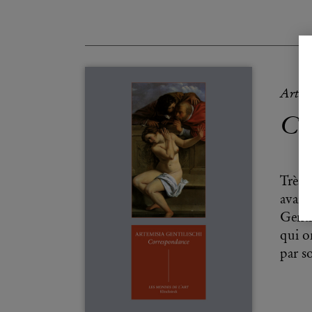
Artem
Co
Très 
avait 
Genti
qui o
par s