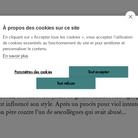
À propos des cookies sur ce site
En cliquant sur « Accepter tous les cookies », vous acceptez l’utilisation
isia Gentileschi
de cookies essentiels au fonctionnement du site et pour améliorer et
personnaliser le contenu.
rrespondance
En savoir plus
Paramètres des cookies
Tout accepter
célèbre de son vivant, Artemisia Gentileschi (1593-1656)
Tout refuser
été initiée à la peinture dans l’atelier de son père, Orazio
leschi, et connut très jeune les grands maîtres caravages
nt influencé son style. Après un procès pour viol intent
on père contre l’un de sescollègues qui avait abusé...