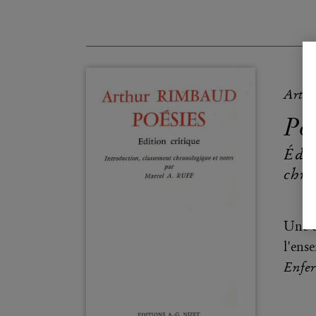
Arth
Poé
Édit
chro
Une é
l'ens
Enfer