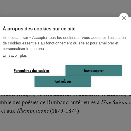
À propos des cookies sur ce site
ur Rimbaud
En cliquant sur « Accepter tous les cookies », vous acceptez l’utilisation
de cookies essentiels au fonctionnement du site et pour améliorer et
sies
personnaliser le contenu.
En savoir plus
ion critique; introduction, classement
nologique et notes par Marcel A. Ruff
Paramètres des cookies
Tout accepter
Tout refuser
dition critique, abondamment commentée et annotée, 
Une Saison 
emble des poésies de Rimbaud antérieures à
Illuminations
et aux
(1873-1874)