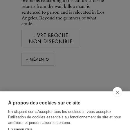
problems readapting to his culture after he
returns from the war, kills a man, is
sentenced to prison and is relocated in Los
Angeles. Beyond the grimness of what
could...
LIVRE BROCHÉ
NON DISPONIBLE
+ MÉMENTO
À propos des cookies sur ce site
ACCUEIL
CGV
CONTACT
En cliquant sur « Accepter tous les cookies », vous acceptez
RECHERCHE THÉMATIQUE
l’utilisation de cookies essentiels au fonctionnement du site et pour
améliorer et personnaliser le contenu.
RIGHTS & PERMISSIONS
En savoir plus