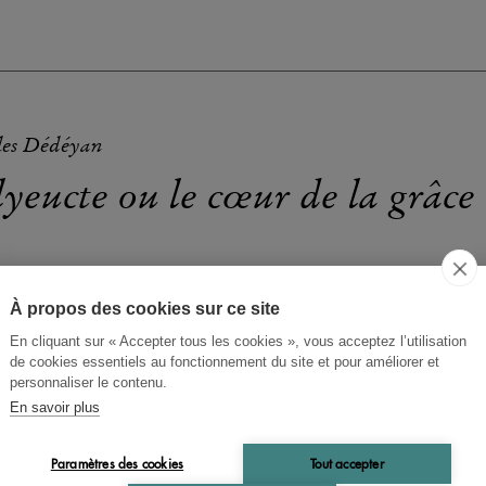
les Dédéyan
yeucte ou le cœur de la grâce
Polyeucte
 d'ensemble de
, tragédie de Corneille, traitan
À propos des cookies sur ce site
nèse, de son inscription dans le contexte de l'époque, da
veloppement de la création cornélienne, dans la psychol
En cliquant sur « Accepter tous les cookies », vous acceptez l’utilisation
de cookies essentiels au fonctionnement du site et pour améliorer et
ersonnages, enfin dans sa portée spirituelle.
personnaliser le contenu.
En savoir plus
Paramètres des cookies
Tout accepter