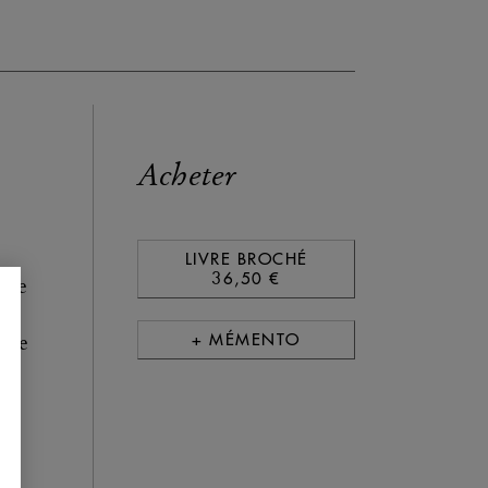
Acheter
LIVRE BROCHÉ
36,50 €
t de
ns
+ MÉMENTO
ogie