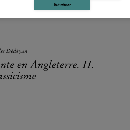
Tout refuser
les Dédéyan
nte en Angleterre. II.
assicisme