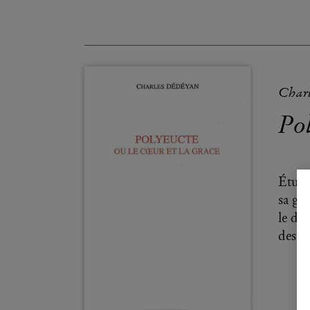
Char
Pol
Étude
sa ge
le dé
des p