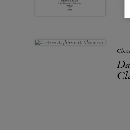
Char
Da
Cl