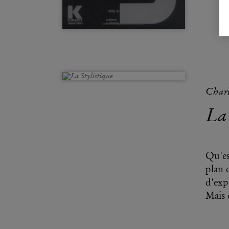
Charl
La 
Qu'est
plan 
d'exp
Mais c