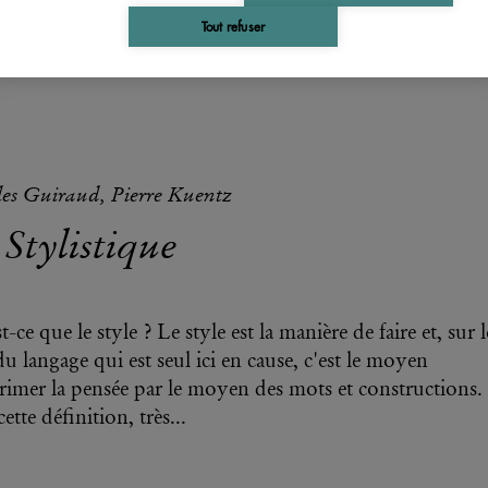
Tout refuser
es Guiraud, Pierre Kuentz
Stylistique
-ce que le style ? Le style est la manière de faire et, sur l
du langage qui est seul ici en cause, c'est le moyen
rimer la pensée par le moyen des mots et constructions.
ette définition, très...