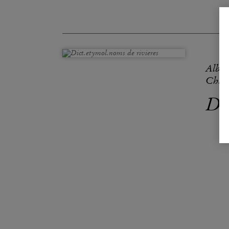
Alber
Charl
Di