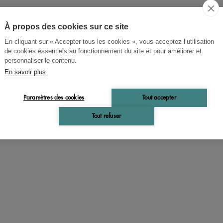
À propos des cookies sur ce site
En cliquant sur « Accepter tous les cookies », vous acceptez l’utilisation
de cookies essentiels au fonctionnement du site et pour améliorer et
personnaliser le contenu.
t Dauzat, Dauzat/deslandes/r./, Gaston Deslandes,
En savoir plus
es Rostaing
ct.etymol.noms de rivieres
Paramètres des cookies
Tout accepter
Tout refuser