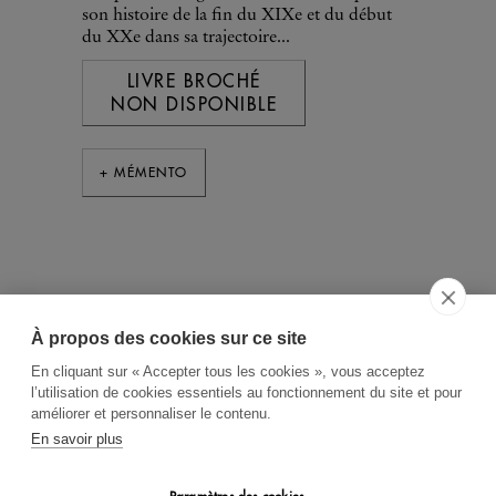
son histoire de la fin du XIXe et du début
du XXe dans sa trajectoire...
LIVRE BROCHÉ
NON DISPONIBLE
+ MÉMENTO
À propos des cookies sur ce site
ACCUEIL
CGV
CONTACT
En cliquant sur « Accepter tous les cookies », vous acceptez
RECHERCHE THÉMATIQUE
l’utilisation de cookies essentiels au fonctionnement du site et pour
améliorer et personnaliser le contenu.
RIGHTS & PERMISSIONS
En savoir plus
MENTIONS LÉGALES