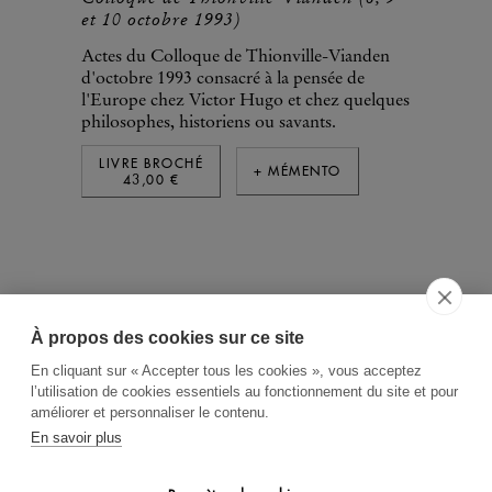
et 10 octobre 1993)
Actes du Colloque de Thionville-Vianden
d'octobre 1993 consacré à la pensée de
l'Europe chez Victor Hugo et chez quelques
philosophes, historiens ou savants.
LIVRE BROCHÉ
+ MÉMENTO
43,00 €
À propos des cookies sur ce site
ACCUEIL
CGV
CONTACT
En cliquant sur « Accepter tous les cookies », vous acceptez
RECHERCHE THÉMATIQUE
l’utilisation de cookies essentiels au fonctionnement du site et pour
améliorer et personnaliser le contenu.
RIGHTS & PERMISSIONS
En savoir plus
MENTIONS LÉGALES