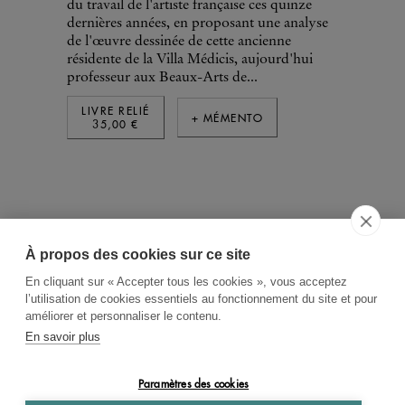
du travail de l'artiste française ces quinze
dernières années, en proposant une analyse
de l'œuvre dessinée de cette ancienne
résidente de la Villa Médicis, aujourd'hui
professeur aux Beaux-Arts de...
LIVRE RELIÉ
+ MÉMENTO
35,00 €
À propos des cookies sur ce site
ACCUEIL
CGV
CONTACT
En cliquant sur « Accepter tous les cookies », vous acceptez
RECHERCHE THÉMATIQUE
l’utilisation de cookies essentiels au fonctionnement du site et pour
améliorer et personnaliser le contenu.
RIGHTS & PERMISSIONS
En savoir plus
MENTIONS LÉGALES
Paramètres des cookies
OK