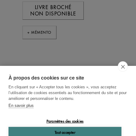
LIVRE BROCHÉ
NON DISPONIBLE
+ MÉMENTO
À propos des cookies sur ce site
ACCUEIL
CGV
CONTACT
En cliquant sur « Accepter tous les cookies », vous acceptez
RECHERCHE THÉMATIQUE
l’utilisation de cookies essentiels au fonctionnement du site et pour
améliorer et personnaliser le contenu.
RIGHTS & PERMISSIONS
En savoir plus
MENTIONS LÉGALES
Paramètres des cookies
OK
Tout accepter