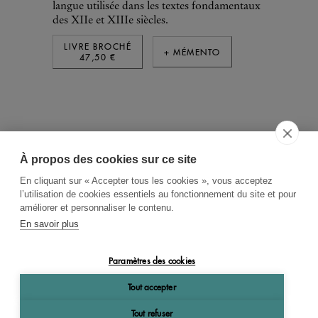
langue utilisée dans les textes fondamentaux
des XIIe et XIIIe siècles.
LIVRE BROCHÉ
+ MÉMENTO
47,50 €
À propos des cookies sur ce site
ACCUEIL
CGV
CONTACT
En cliquant sur « Accepter tous les cookies », vous acceptez
RECHERCHE THÉMATIQUE
l’utilisation de cookies essentiels au fonctionnement du site et pour
améliorer et personnaliser le contenu.
RIGHTS & PERMISSIONS
En savoir plus
MENTIONS LÉGALES
Paramètres des cookies
OK
Tout accepter
Tout refuser