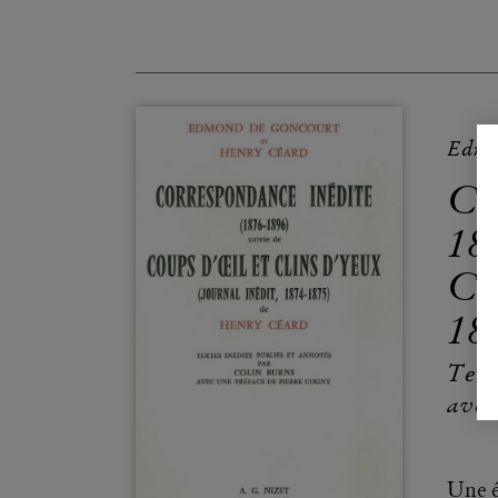
Edmo
Co
189
Cli
18
Text
avec
Une 