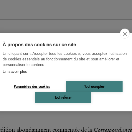
nd De Goncourt, Henry Céard
À propos des cookies sur ce site
rrespondance inédite (1876-
En cliquant sur « Accepter tous les cookies », vous acceptez l’utilisation
de cookies essentiels au fonctionnement du site et pour améliorer et
6) suivie de Coups d'œil et
personnaliser le contenu.
En savoir plus
ns d'yeux (Journal inédit,
74-1875) de Henry Céard
Paramètres des cookies
Tout accepter
es inédits publiés et annotés par Colin Burn
Tout refuser
 une préface de Pierre Cogny
Correspondance
édition abondamment commentée de la