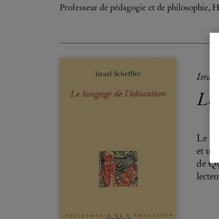
Professeur de pédagogie et de philosophie, 
Israel
Le
Le la
et un
de Qu
lecte