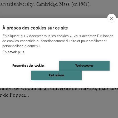
Harvard university, Cambridge, Mass. (en 1981).
À propos des cookies sur ce site
En cliquant sur « Accepter tous les cookies », vous acceptez l’utilisation
 Scheffler
de cookies essentiels au fonctionnement du site et pour améliorer et
personnaliser le contenu.
 Langage de l'éducation
En savoir plus
Paramètres des cookies
Tout accepter
ngage de l'éducation est à la fois un classique de l'éducat
Tout refuser
 remarquable exemple de philosophie analytique. Collè
ine et de Goodman à l'université de Harvard, mais auss
ur de Popper...