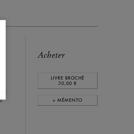
Acheter
LIVRE BROCHÉ
30,00 €
ion
gue
+ MÉMENTO
i