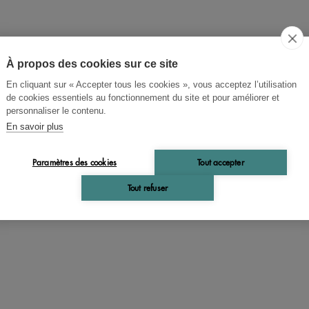
À propos des cookies sur ce site
En cliquant sur « Accepter tous les cookies », vous acceptez l’utilisation
es Leclaire
de cookies essentiels au fonctionnement du site et pour améliorer et
personnaliser le contenu.
 Témoin de l'avènement de
En savoir plus
Angleterre contemporaine :
Paramètres des cookies
Tout accepter
ancis Brett Young
Tout refuser