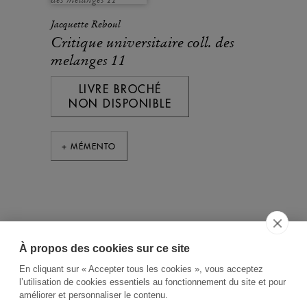
Jacquette Reboul
Critique universitaire coll. des
melanges 11
LIVRE BROCHÉ
NON DISPONIBLE
+ MÉMENTO
À propos des cookies sur ce site
ACCUEIL
CGV
CONTACT
En cliquant sur « Accepter tous les cookies », vous acceptez
RECHERCHE THÉMATIQUE
l’utilisation de cookies essentiels au fonctionnement du site et pour
améliorer et personnaliser le contenu.
RIGHTS & PERMISSIONS