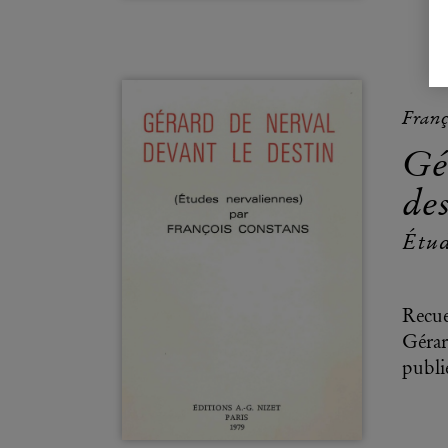
Franç
Gé
des
Étud
Recue
Gérar
publi