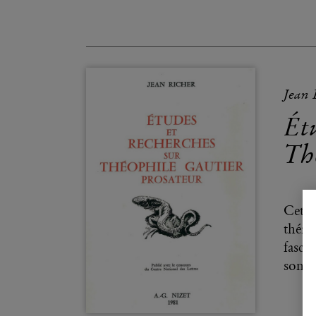
Jean 
Étu
Th
Cette
théma
fascin
son œ