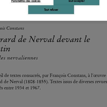
Paramètres des cookies
Tout accepter
Tout refuser
ois Constans
rard de Nerval devant le
tin
es nervaliennes
il de textes consacrés, par François Constans, à l'œuvre
d de Nerval (1808-1855). Textes issus de diverses revues
és entre 1934 et 1967.