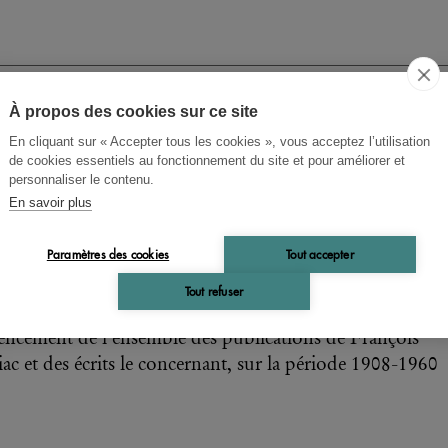
À propos des cookies sur ce site
Keith Goesch
En cliquant sur « Accepter tous les cookies », vous acceptez l’utilisation
de cookies essentiels au fonctionnement du site et pour améliorer et
nçois Mauriac: essai de
personnaliser le contenu.
En savoir plus
bliographie chronologique
908-1960)
Paramètres des cookies
Tout accepter
Tout refuser
encement de l'ensemble des publications de François
ac et des écrits le concernant, sur la période 1908-1960