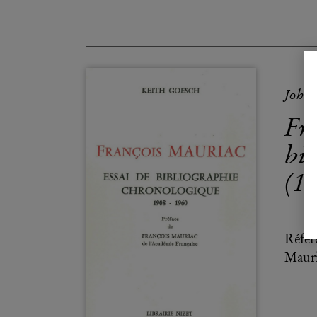
John 
Fra
bi
(1
Référ
Mauri