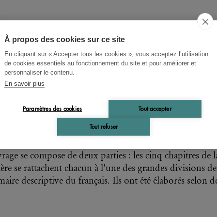
À propos des cookies sur ce site
En cliquant sur « Accepter tous les cookies », vous acceptez l’utilisation
 Kelemen
de cookies essentiels au fonctionnement du site et pour améliorer et
personnaliser le contenu.
 la Langue au style
En savoir plus
ents de linguistique contrastive français-
Paramètres des cookies
Tout accepter
rois
Tout refuser
rage se compose de deux parties : les cinq chapitres de l
ère se rattachent chacun à l'une des grandes divisions de
ire descriptive du français. Ils ont été élaborés selon de