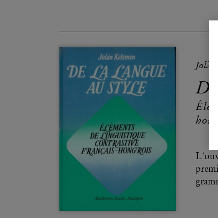
Jolàn
De
Élém
hong
L'ouv
premi
gramma