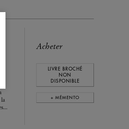
Acheter
LIVRE BROCHÉ
NON
DISPONIBLE
a
+ MÉMENTO
 la
s...