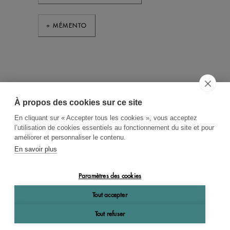
+ MÉMENTO
À propos des cookies sur ce site
ACCUEIL
CGV
CONTACT
En cliquant sur « Accepter tous les cookies », vous acceptez
RECHERCHE THÉMATIQUE
l’utilisation de cookies essentiels au fonctionnement du site et pour
améliorer et personnaliser le contenu.
RIGHTS & PERMISSIONS
En savoir plus
MENTIONS LÉGALES
Paramètres des cookies
OK
Tout accepter
Tout refuser