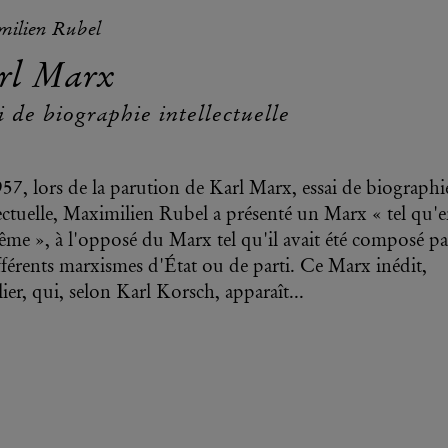
ilien Rubel
rl Marx
i de biographie intellectuelle
57, lors de la parution de Karl Marx, essai de biographi
lectuelle, Maximilien Rubel a présenté un Marx « tel qu'
ême », à l'opposé du Marx tel qu'il avait été composé pa
ifférents marxismes d'État ou de parti. Ce Marx inédit,
ier, qui, selon Karl Korsch, apparaît...