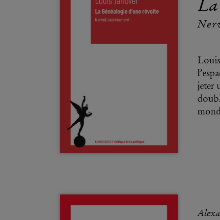
La
Ner
Louis
l’espa
jeter
doubl
monde
Alex