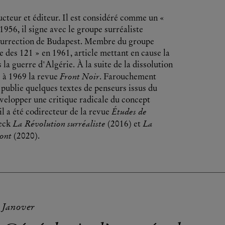
ducteur et éditeur. Il est considéré comme un «
 1956, il signe avec le groupe surréaliste
'insurrection de Budapest. Membre du groupe
e des 121 » en 1961, article mettant en cause la
 la guerre d'Algérie. À la suite de la dissolution
Front Noir
3 à 1969 la revue
. Farouchement
i publie quelques textes de penseurs issus du
velopper une critique radicale du concept
Études de
l a été codirecteur de la revue
La Révolution surréaliste
La
ieck
(2016) et
ont
(2020).
 Janover