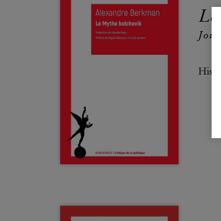
Le
Jour
Histo