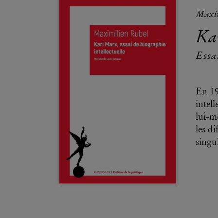
Maxim
Ka
Essa
En 19
intel
lui-m
les d
singul