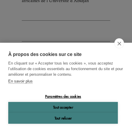
africaines de l'Université d'Abidjan
ACCUEIL
CGV
CONTACT
À propos des cookies sur ce site
RECHERCHE THÉMATIQUE
En cliquant sur « Accepter tous les cookies », vous acceptez
l’utilisation de cookies essentiels au fonctionnement du site et pour
RIGHTS & PERMISSIONS
améliorer et personnaliser le contenu.
MENTIONS LÉGALES
En savoir plus
OK
Paramètres des cookies
Tout accepter
Tout refuser