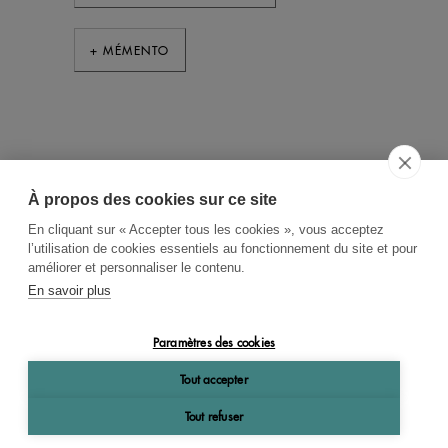
+ MÉMENTO
À propos des cookies sur ce site
ACCUEIL
CGV
CONTACT
En cliquant sur « Accepter tous les cookies », vous acceptez
RECHERCHE THÉMATIQUE
l’utilisation de cookies essentiels au fonctionnement du site et pour
améliorer et personnaliser le contenu.
RIGHTS & PERMISSIONS
En savoir plus
MENTIONS LÉGALES
Paramètres des cookies
OK
Tout accepter
Tout refuser