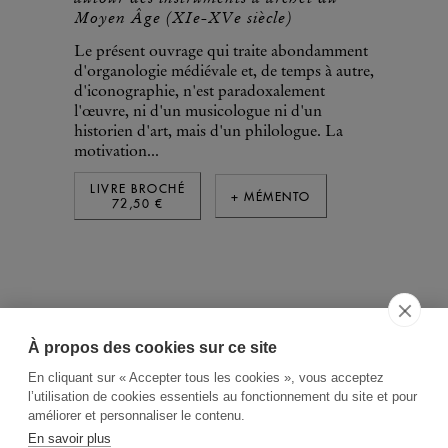
Moyen Âge (XIe-XVe siècle)
Le présent ouvrage qui traite abondamment
d'organologie médiévale et, de temps à autre,
d'iconographie, n'est paradoxalement
l'œuvre, ni d'un musicologue ni d'un
historien d'art, mais d'un philologue. La
motivation...
LIVRE BROCHÉ
+ MÉMENTO
72,50 €
À propos des cookies sur ce site
ACCUEIL
CGV
CONTACT
En cliquant sur « Accepter tous les cookies », vous acceptez
RECHERCHE THÉMATIQUE
l’utilisation de cookies essentiels au fonctionnement du site et pour
améliorer et personnaliser le contenu.
RIGHTS & PERMISSIONS
En savoir plus