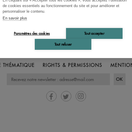
En cliquant sur « Accepter tous les cookies », vous acceptez l’utilisation
de cookies essentiels au fonctionnement du site et pour améliorer et
personnaliser le contenu.
En savoir plus
Paramètres des cookies
Tout accepter
Tout refuser
ACCUEIL
CGV
CONTACT
 THÉMATIQUE
RIGHTS & PERMISSIONS
MENTIO
OK