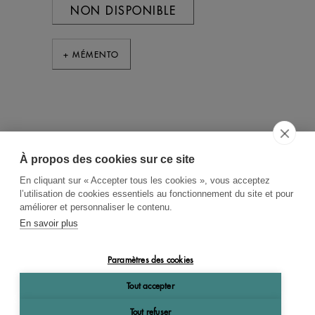
NON DISPONIBLE
+ MÉMENTO
À propos des cookies sur ce site
ACCUEIL
CGV
CONTACT
En cliquant sur « Accepter tous les cookies », vous acceptez
RECHERCHE THÉMATIQUE
l’utilisation de cookies essentiels au fonctionnement du site et pour
améliorer et personnaliser le contenu.
RIGHTS & PERMISSIONS
En savoir plus
MENTIONS LÉGALES
Paramètres des cookies
OK
Tout accepter
Tout refuser