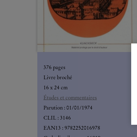
376
pages
Livre broché
16 x 24 cm
Études et commentaires
Parution :
01/01/1974
CLIL : 3146
EAN13 :
9782252016978