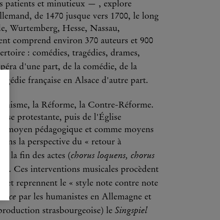
s patients et minutieux — , explore
 allemand, de 1470 jusque vers 1700, le long
ade, Wurtemberg, Hesse, Nassau,
ent comprend environ 370 auteurs et 900
pertoire : comédies, tragédies, drames,
opéra d'une part, de la comédie, de la
tragédie française en Alsace d'autre part.
manisme, la Réforme, la Contre-Réforme.
glise protestante, puis de l'Église
comme moyen pédagogique et comme moyens
dans la perspective du « retour à
chorus loquens, chorus
 la fin des actes (
ses. Ces interventions musicales procèdent
 »
et reprennent le « style note contre note
race
par les humanistes en Allemagne et
Singspiel
production strasbourgeoise) le