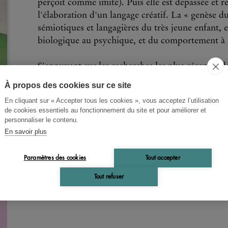
perçoit comme imité). Puis elle est dépassée et 
l'élaboration d'un langage créatif. La « genèse d
sémiotiques et langagières du très jeune enfant, e
biologique au psychique, et du comportement à 
S'appuyant sur les recherches les plus récentes d
d'analyser cette genèse. Montrer comment cette
À propos des cookies sur ce site
pour l'explication en psychologie du langage chez 
En cliquant sur « Accepter tous les cookies », vous acceptez l’utilisation
Enfin, il relie les sciences psychologiques à cell
de cookies essentiels au fonctionnement du site et pour améliorer et
schéma épistémologique d'ensemble, qui vise à êtr
personnaliser le contenu.
par la linguistique, la psychologie, la psychanaly
En savoir plus
Paramètres des cookies
Tout accepter
Tout refuser