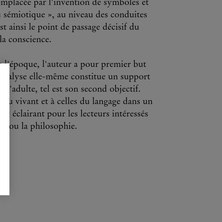
remplacée par l'invention de symboles et
u sémiotique », au niveau des conduites
st ainsi le point de passage décisif du
la conscience.
e l'époque, l'auteur a pour premier but
 analyse elle-même constitue un support
l'adulte, tel est son second objectif.
es du vivant et à celles du langage dans un
e éclairant pour les lecteurs intéressés
se ou la philosophie.