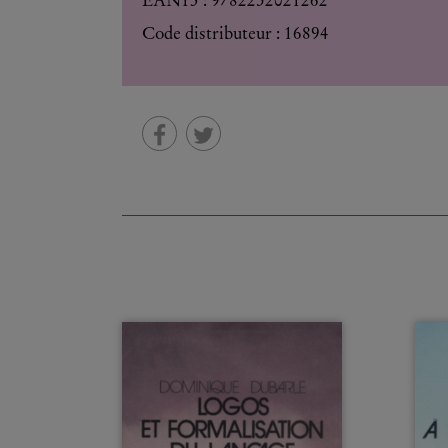
EAN13 :
9782252021262
Code distributeur : 16894