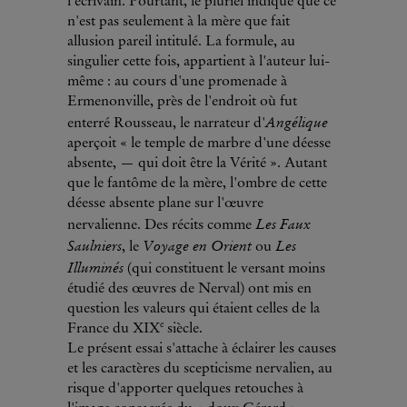
l'écrivain. Pourtant, le pluriel indique que ce
n'est pas seulement à la mère que fait
allusion pareil intitulé. La formule, au
singulier cette fois, appartient à l'auteur lui-
même : au cours d'une promenade à
Ermenonville, près de l'endroit où fut
Angélique
enterré Rousseau, le narrateur d'
aperçoit « le temple de marbre d'une déesse
absente, — qui doit être la Vérité ». Autant
que le fantôme de la mère, l'ombre de cette
déesse absente plane sur l'œuvre
Les Faux
nervalienne. Des récits comme
Saulniers
Voyage en Orient
Les
, le
ou
Illuminés
(qui constituent le versant moins
étudié des œuvres de Nerval) ont mis en
question les valeurs qui étaient celles de la
e
France du XIX
siècle.
Le présent essai s'attache à éclairer les causes
et les caractères du scepticisme nervalien, au
risque d'apporter quelques retouches à