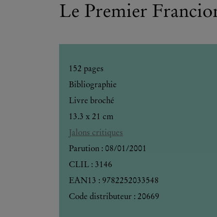
Le Premier Francion
152
pages
Bibliographie
Livre broché
13.3 x 21 cm
Jalons critiques
Parution :
08/01/2001
CLIL : 3146
EAN13 :
9782252033548
Code distributeur : 20669