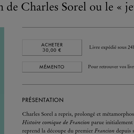
 de Charles Sorel ou le « j
ACHETER
Livre expédié sous 24
30,00 €
MÉMENTO
Pour retrouver vos livr
PRÉSENTATION
Charles Sorel a repris, prolongé et métamorphosé
Histoire comique de Francion
parue initialement 
Francion
reprend la découpe du premier
depuis s