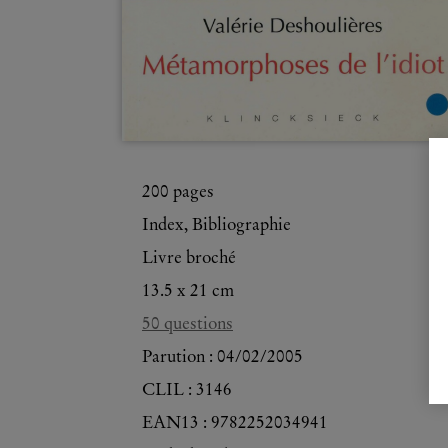
200
pages
Index, Bibliographie
Livre broché
13.5 x 21 cm
50 questions
Parution :
04/02/2005
CLIL : 3146
EAN13 :
9782252034941