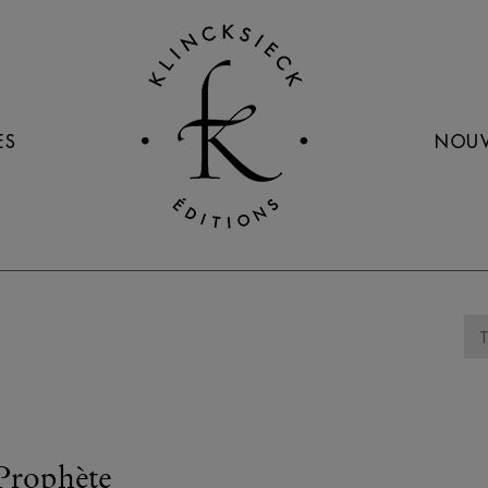
ES
NOUV
 Prophète