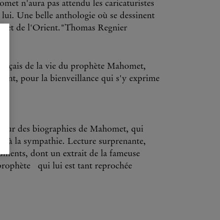
et n'aura pas attendu les caricaturistes
 lui. Une belle anthologie où se dessinent
ent et de l'Orient."Thomas Regnier
français de la vie du prophète Mahomet,
enant, pour la bienveillance qui s'y exprime
tie sur des biographies de Mahomet, qui
ion à la sympathie. Lecture surprenante,
uments, dont un extrait de la fameuse
rophète qui lui est tant reprochée