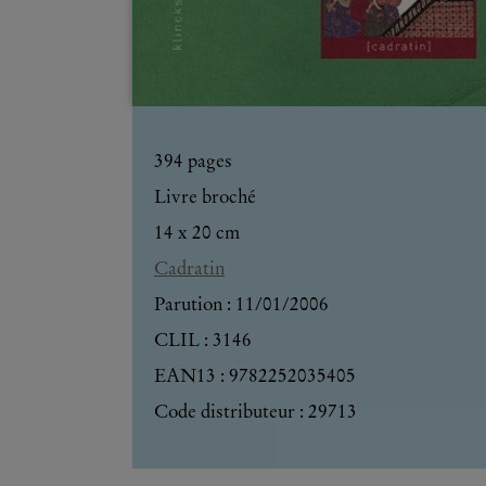
394
pages
Livre broché
14 x 20 cm
Cadratin
Parution :
11/01/2006
CLIL : 3146
EAN13 :
9782252035405
Code distributeur : 29713