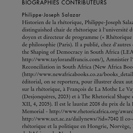
BIOGRAPHIES CONTRIBUTEURS
Philippe-Joseph Salazar
Historien de la rhétorique, Philippe-Joseph Salaz
distinguished chair de rhétorique à l'université 
doyen et directeur de programme (« Rhétorique e
de philosophie (Paris). Il a publié, chez d'autre
the Shaping of Democracy in South Africa (LEA
http://www.taylorandfrancis.com/), Amnistier l'
Reconciliation in South Africa (New Africa Boo
(http://www.newafricabooks.co.za/books_detail.
éditorial, on se reportera, pour illustrer deux au
sur la rhétorique, à François de La Mothe Le Vay
(Desjonquères, 2003) et à The Rhetorical Shape o
XII, 4, 2005). Il est le lauréat 2008 du prix d
Memorial - http://www.rhetoricafrica.org/awards
http://www.uct.ac.za/dailynews/?id=7040 Il co-di
rhétorique et la politique en Hongrie, Norvège,