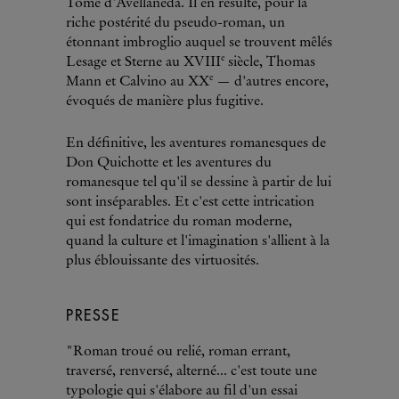
Tome d'Avellaneda. Il en résulte, pour la
riche postérité du pseudo-roman, un
étonnant imbroglio auquel se trouvent mêlés
e
Lesage et Sterne au XVIII
siècle, Thomas
e
Mann et Calvino au XX
— d'autres encore,
évoqués de manière plus fugitive.
En définitive, les aventures romanesques de
Don Quichotte et les aventures du
romanesque tel qu'il se dessine à partir de lui
sont inséparables. Et c'est cette intrication
qui est fondatrice du roman moderne,
quand la culture et l'imagination s'allient à la
plus éblouissante des virtuosités.
PRESSE
"Roman troué ou relié, roman errant,
traversé, renversé, alterné... c'est toute une
typologie qui s'élabore au fil d'un essai