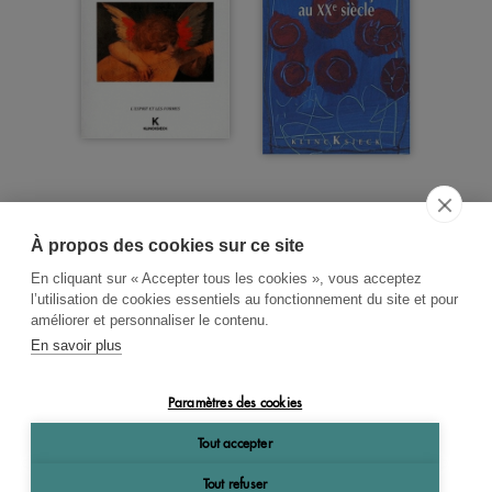
À propos des cookies sur ce site
ACCUEIL
CGV
CONTACT
En cliquant sur « Accepter tous les cookies », vous acceptez
RECHERCHE THÉMATIQUE
l’utilisation de cookies essentiels au fonctionnement du site et pour
améliorer et personnaliser le contenu.
RIGHTS & PERMISSIONS
En savoir plus
MENTIONS LÉGALES
Paramètres des cookies
OK
Tout accepter
Tout refuser