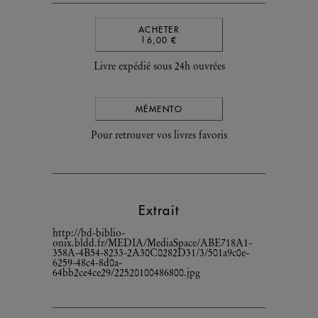
ACHETER
16,00 €
Livre expédié sous 24h ouvrées
MÉMENTO
Pour retrouver vos livres favoris
Extrait
http://bd-biblio-
onix.bldd.fr/MEDIA/MediaSpace/ABE718A1-
358A-4B54-8233-2A30C0282D31/3/501a9c0e-
6259-48c4-8d0a-
64bb2ce4ce29/22520100486800.jpg