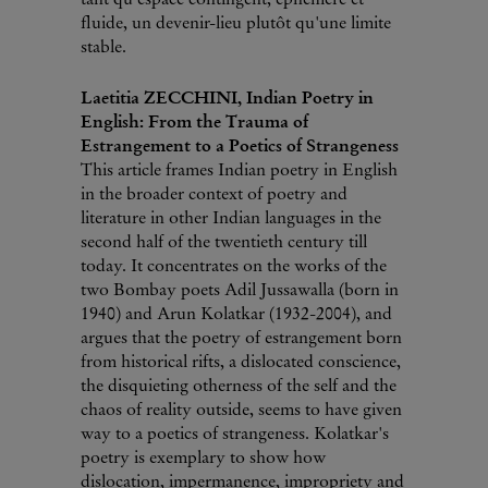
tant qu'espace contingent, éphémère et
fluide, un devenir-lieu plutôt qu'une limite
stable.
Laetitia ZECCHINI, Indian Poetry in
English: From the Trauma of
Estrangement to a Poetics of Strangeness
This article frames Indian poetry in English
in the broader context of poetry and
literature in other Indian languages in the
second half of the twentieth century till
today. It concentrates on the works of the
two Bombay poets Adil Jussawalla (born in
1940) and Arun Kolatkar (1932-2004), and
argues that the poetry of estrangement born
from historical rifts, a dislocated conscience,
the disquieting otherness of the self and the
chaos of reality outside, seems to have given
way to a poetics of strangeness. Kolatkar's
poetry is exemplary to show how
dislocation, impermanence, impropriety and