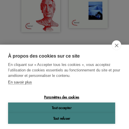
À propos des cookies sur ce site
ACCUEIL
CGV
CONTACT
En cliquant sur « Accepter tous les cookies », vous acceptez
RECHERCHE THÉMATIQUE
l’utilisation de cookies essentiels au fonctionnement du site et pour
améliorer et personnaliser le contenu.
RIGHTS & PERMISSIONS
En savoir plus
MENTIONS LÉGALES
Paramètres des cookies
OK
Tout accepter
Tout refuser