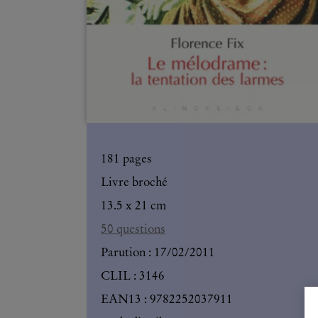
181
pages
Livre broché
13.5 x 21 cm
50 questions
Parution :
17/02/2011
CLIL : 3146
EAN13 :
9782252037911