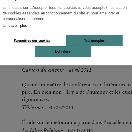
En cliquant sur « Accepter tous les cookies », vous acceptez l’utilisation
de cookies essentiels au fonctionnement du site et pour améliorer et
personnaliser le contenu.
En savoir plus
Paramètres des cookies
Tout accepter
PRESSE
Tout refuser
Un parcours ludique qui offre une lecture plaisa
Cahiers du cinéma - avril 2011
Quand un maître de conférences en littérature co
pire. Eh bien non ! Il y a de l'humour et les ques
rigoureuses.
Télérama
- 30/03/2011
Étude sur le mélodrame parue dans l'excellente c
La Libre Belgique
- 07/03/2011