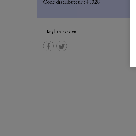
Code distributeur : 41328
English version