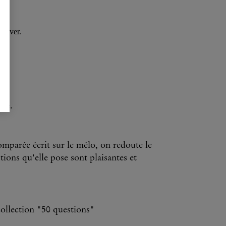
nte.
mparée écrit sur le mélo, on redoute le
tions qu'elle pose sont plaisantes et
ollection "50 questions"