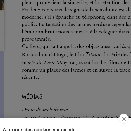
pleurs prouvaient la sincérité, et la rétention des
En deux cents ans, le signe de la sensibilité est 
moderne, s'il s'épanche au téléphone, dans des 
public. La tentation des larmes perdure cependan
l'émotion brute nous a incités à la reléguer dans
programmée.
Ce livre, qui fait appel à des objets aussi variés 
Titanic
Rostand ou d'Hugo, le film
, la série des
Love Story
succès de
ou, avant lui, les films de 
comme un plaisir des larmes et en suivre la trace
récente.
MÉDIAS
Drôle de mélodrame
France Culture - Émission "La Grande table d'ét
À propos des cookies sur ce site