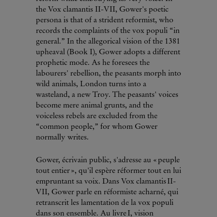
the Vox clamantis II-VII, Gower's poetic
persona is that of a strident reformist, who
records the complaints of the vox populi “in
general.” In the allegorical vision of the 1381
upheaval (Book I), Gower adopts a different
prophetic mode. As he foresees the
labourers' rebellion, the peasants morph into
wild animals, London turns into a
wasteland, a new Troy. The peasants' voices
become mere animal grunts, and the
voiceless rebels are excluded from the
“common people,” for whom Gower
normally writes.
Gower, écrivain public, s'adresse au « peuple
tout entier », qu'il espère réformer tout en lui
empruntant sa voix. Dans Vox clamantis II-
VII, Gower parle en réformiste acharné, qui
retranscrit les lamentation de la vox populi
dans son ensemble. Au livre I, vision