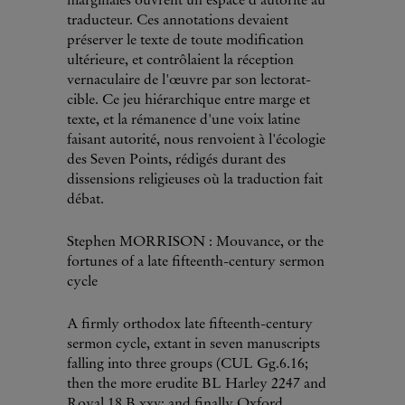
marginales ouvrent un espace d'autorité au
traducteur. Ces annotations devaient
préserver le texte de toute modification
ultérieure, et contrôlaient la réception
vernaculaire de l'œuvre par son lectorat-
cible. Ce jeu ­hiérarchique entre marge et
texte, et la rémanence d'une voix latine
faisant autorité, nous renvoient à l'écologie
des Seven Points, rédigés durant des
dissensions religieuses où la traduction fait
débat.
Stephen MORRISON : Mouvance, or the
fortunes of a late fifteenth-century sermon
cycle
A firmly orthodox late fifteenth-century
sermon cycle, extant in seven manuscripts
falling into three groups (CUL Gg.6.16;
then the more erudite BL Harley 2247 and
Royal 18.B.xxv; and finally Oxford,