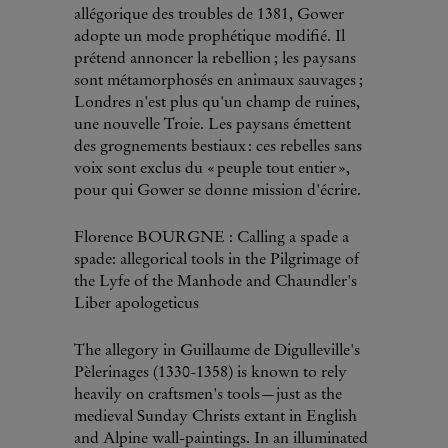
allégorique des troubles de 1381, Gower
adopte un mode prophétique modifié. Il
prétend annoncer la rebellion ; les paysans
sont métamorphosés en animaux sauvages ;
Londres n'est plus qu'un champ de ruines,
une nouvelle Troie. Les paysans émettent
des grognements bestiaux : ces rebelles sans
voix sont exclus du « peuple tout entier »,
pour qui Gower se donne mission d'écrire.
Florence BOURGNE : Calling a spade a
spade: allegorical tools in the Pilgrimage of
the Lyfe of the Manhode and Chaundler's
Liber apologeticus
The allegory in Guillaume de Digulleville's
Pèlerinages (1330-1358) is known to rely
heavily on craftsmen's tools—just as the
medieval Sunday Christs extant in English
and Alpine wall-paintings. In an illuminated