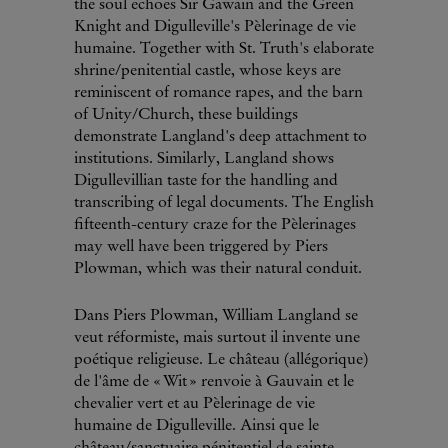
the soul echoes Sir Gawain and the Green
Knight and Digulleville's Pèlerinage de vie
humaine. Together with St. Truth's elaborate
shrine/penitential castle, whose keys are
reminiscent of romance rapes, and the barn
of Unity/Church, these buildings
demonstrate Langland's deep attachment to
institutions. Similarly, Langland shows
Digullevillian taste for the handling and
transcribing of legal documents. The English
fifteenth-century craze for the Pèlerinages
may well have been triggered by Piers
Plowman, which was their natural conduit.
Dans Piers Plowman, William Langland se
veut réformiste, mais surtout il invente une
poétique religieuse. Le château (allégorique)
de l'âme de « Wit » renvoie à Gauvain et le
chevalier vert et au Pèlerinage de vie
humaine de Digulleville. Ainsi que le
château/sanctuaire pénitentiel de sainte