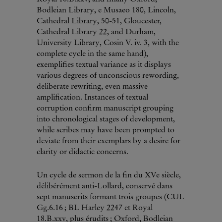
Bodleian Library, e Musaeo 180, Lincoln,
Cathedral Library, 50-51, Gloucester,
Cathedral Library 22, and Durham,
University Library, Cosin V. iv. 3, with the
complete cycle in the same hand),
exemplifies textual variance as it displays
various degrees of unconscious rewording,
deliberate rewriting, even massive
amplification. Instances of textual
corruption confirm manuscript grouping
into chronological stages of development,
while scribes may have been prompted to
deviate from their exemplars by a desire for
clarity or didactic concerns.
Un cycle de sermon de la fin du XVe siècle,
délibérément anti-Lollard, conservé dans
sept manuscrits formant trois groupes (CUL
Gg.6.16 ; BL Harley 2247 et Royal
18.B.xxv, plus érudits ; Oxford, Bodleian