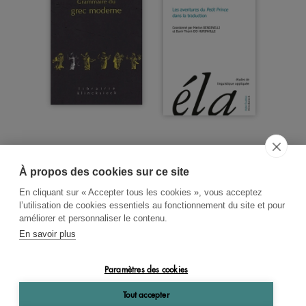
À propos des cookies sur ce site
ACCUEIL
CGV
CONTACT
En cliquant sur « Accepter tous les cookies », vous acceptez
RECHERCHE THÉMATIQUE
l’utilisation de cookies essentiels au fonctionnement du site et pour
améliorer et personnaliser le contenu.
RIGHTS & PERMISSIONS
En savoir plus
MENTIONS LÉGALES
Paramètres des cookies
OK
Tout accepter