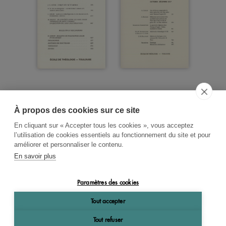
À propos des cookies sur ce site
ACCUEIL
CGV
CONTACT
En cliquant sur « Accepter tous les cookies », vous acceptez
RECHERCHE THÉMATIQUE
l’utilisation de cookies essentiels au fonctionnement du site et pour
améliorer et personnaliser le contenu.
RIGHTS & PERMISSIONS
En savoir plus
MENTIONS LÉGALES
Paramètres des cookies
OK
Tout accepter
Tout refuser