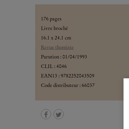
176
pages
Livre broché
16.1 x 24.1 cm
Revue thomiste
Parution :
01/04/1993
CLIL : 4046
EAN13 :
9782252043509
Code distributeur : 66037