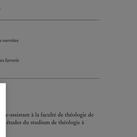
n
h ouvrées
es favoris
re-assistant à la faculté de théologie de
des études du studium de théologie à