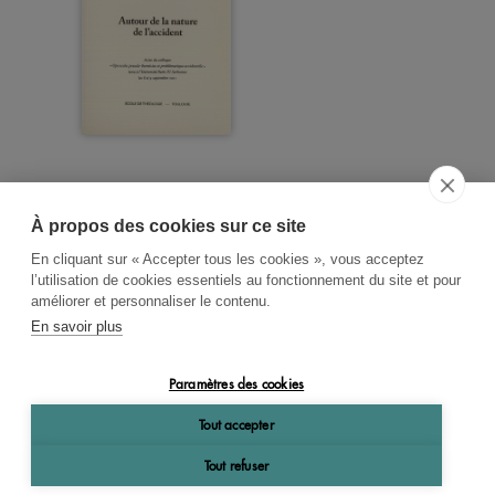
À propos des cookies sur ce site
ACCUEIL
CGV
CONTACT
En cliquant sur « Accepter tous les cookies », vous acceptez
RECHERCHE THÉMATIQUE
l’utilisation de cookies essentiels au fonctionnement du site et pour
améliorer et personnaliser le contenu.
RIGHTS & PERMISSIONS
En savoir plus
MENTIONS LÉGALES
Paramètres des cookies
OK
Tout accepter
Tout refuser