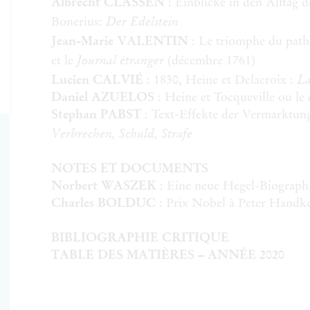
Albrecht CLASSEN
: Einblicke in den Alltag d
Der Edelstein
Bonerius:
Jean-Marie VALENTIN
: Le triomphe du path
Journal étranger
et le
(décembre 1761)
La
Lucien CALVIÉ
: 1830, Heine et Delacroix :
Daniel AZUELOS
: Heine et Tocqueville ou l
Stephan PABST
: Text-Effekte der Vermarktung
Verbrechen, Schuld, Strafe
NOTES ET DOCUMENTS
Norbert WASZEK
: Eine neue Hegel-Biographi
Charles BOLDUC
: Prix Nobel à Peter Handke 
BIBLIOGRAPHIE CRITIQUE
TABLE DES MATIÈRES – ANNÉE 2020