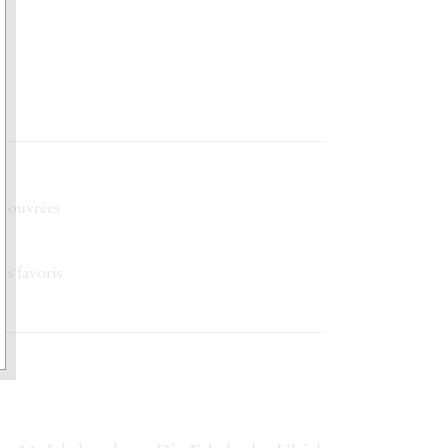
h ouvrées
es favoris