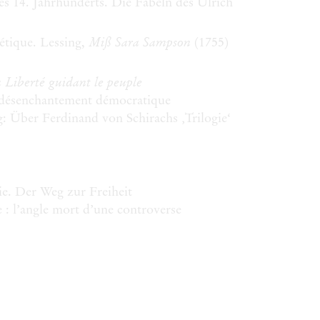
es 14. Jahrhunderts. Die Fabeln des Ulrich
Miß Sara Sampson
étique. Lessing,
(1755)
 Liberté guidant le peuple
e désenchantement démocratique
: Über Ferdinand von Schirachs ‚Trilogie‘
e. Der Weg zur Freiheit
: l’angle mort d’une controverse