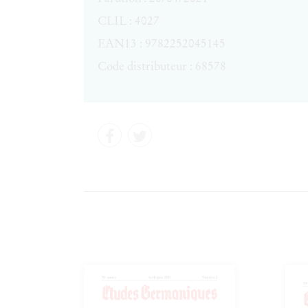
CLIL : 4027
EAN13 :
9782252045145
Code distributeur : 68578