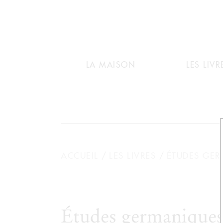
LA MAISON
LES LIVR
ACCUEIL
LES LIVRES
ÉTUDES GE
Études germaniques