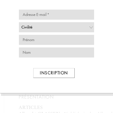
 Heine. F. von Schirach
Sous la direction de : Bernard Banoun
ACHETER
Livre expédié sous 24
27,00 €
MÉMENTO
Pour retrouver vos livr
INSCRIPTION
PRÉSENTATION
ARTICLES