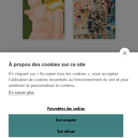
À propos des cookies sur ce site
ACCUEIL
CGV
CONTACT
En cliquant sur « Accepter tous les cookies », vous acceptez
RECHERCHE THÉMATIQUE
l’utilisation de cookies essentiels au fonctionnement du site et pour
améliorer et personnaliser le contenu.
RIGHTS & PERMISSIONS
En savoir plus
MENTIONS LÉGALES
Paramètres des cookies
OK
Tout accepter
Tout refuser