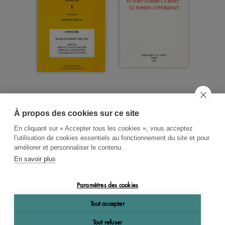
À propos des cookies sur ce site
ACCUEIL
CGV
CONTACT
En cliquant sur « Accepter tous les cookies », vous acceptez
RECHERCHE THÉMATIQUE
l’utilisation de cookies essentiels au fonctionnement du site et pour
améliorer et personnaliser le contenu.
RIGHTS & PERMISSIONS
En savoir plus
MENTIONS LÉGALES
Paramètres des cookies
OK
Tout accepter
Tout refuser