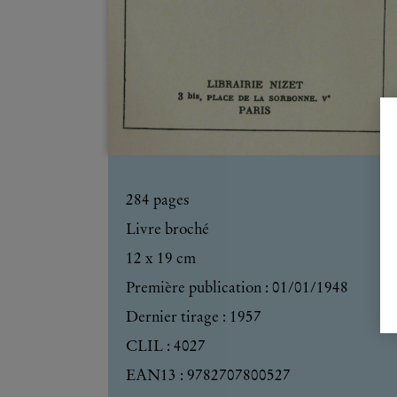
284
pages
Livre broché
12 x 19 cm
Première publication : 01/01/1948
Dernier tirage :
1957
CLIL : 4027
EAN13 :
9782707800527