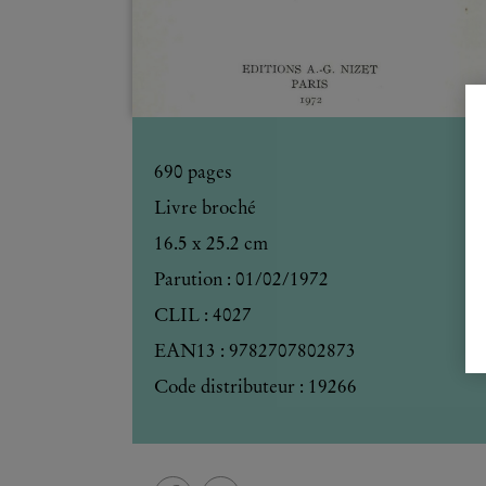
690
pages
Livre broché
16.5 x 25.2 cm
Parution :
01/02/1972
CLIL : 4027
EAN13 :
9782707802873
Code distributeur : 19266