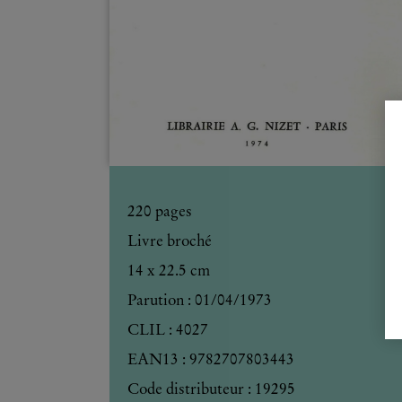
220
pages
Livre broché
14 x 22.5 cm
Parution :
01/04/1973
CLIL : 4027
EAN13 :
9782707803443
Code distributeur : 19295