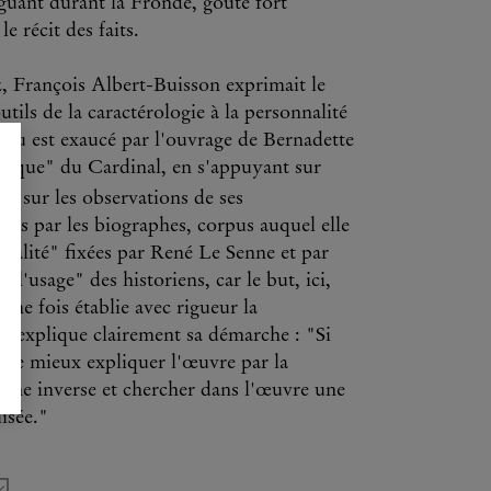
riguant durant la Fronde, goûte fort
e récit des faits.
, François Albert-Buisson exprimait le
tils de la caractérologie à la personnalité
oeu est exaucé par l'ouvrage de Bernadette
ogique" du Cardinal, en s'appuyant sur
), sur les observations de ses
nis par les biographes, corpus auquel elle
nnalité" fixées par René Le Senne et par
 l'usage" des historiens, car le but, ici,
une fois établie avec rigueur la
 explique clairement sa démarche : "Si
ci de mieux expliquer l'œuvre par la
arche inverse et chercher dans l'œuvre une
isée."