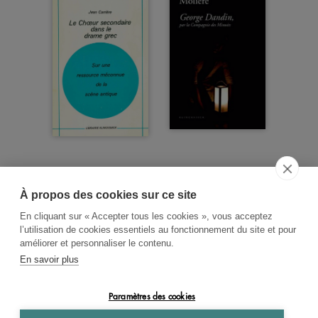
À propos des cookies sur ce site
ACCUEIL
CGV
CONTACT
En cliquant sur « Accepter tous les cookies », vous acceptez
RECHERCHE THÉMATIQUE
l’utilisation de cookies essentiels au fonctionnement du site et pour
améliorer et personnaliser le contenu.
RIGHTS & PERMISSIONS
En savoir plus
MENTIONS LÉGALES
Paramètres des cookies
OK