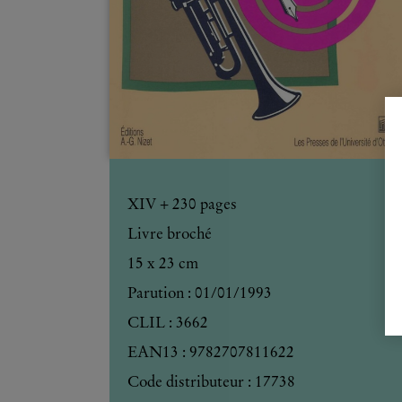
XIV +
230
pages
Livre broché
15 x 23 cm
Parution :
01/01/1993
CLIL : 3662
EAN13 :
9782707811622
Code distributeur : 17738